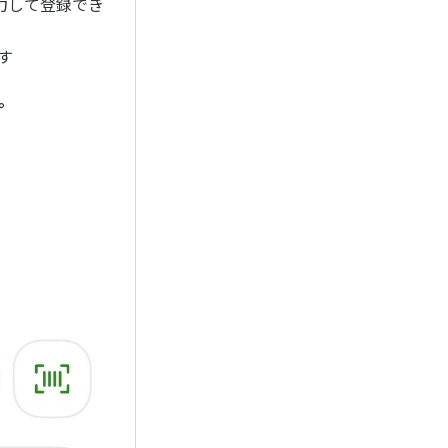
力して登録でき
す
。